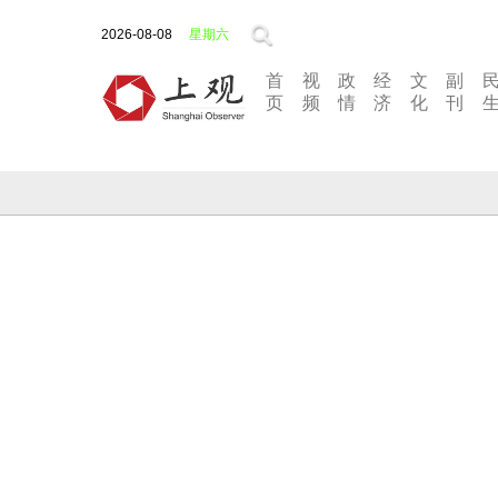
2026-08-08
星期六
首
视
政
经
文
副
页
频
情
济
化
刊