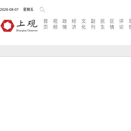
2026-08-07
星期五
首
视
政
经
文
副
民
区
评
页
频
情
济
化
刊
生
情
论