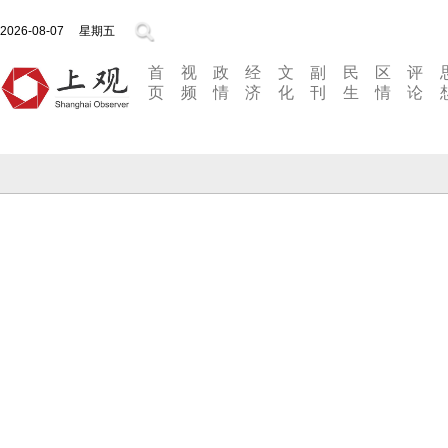
2026-08-07
星期五
首
视
政
经
文
副
民
区
评
页
频
情
济
化
刊
生
情
论