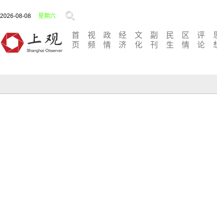
2026-08-08
星期六
首
视
政
经
文
副
民
区
评
页
频
情
济
化
刊
生
情
论