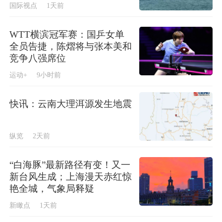
国际视点
1天前
WTT横滨冠军赛：国乒女单
全员告捷，陈熠将与张本美和
竞争八强席位
运动+
9小时前
快讯：云南大理洱源发生地震
纵览
2天前
“白海豚”最新路径有变！又一
新台风生成；上海漫天赤红惊
艳全城，气象局释疑
新瞰点
1天前