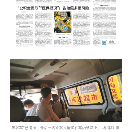
“黑客车”已满座，最后一名乘客只能坐在车内铁箱上。 均 郑朕 摄