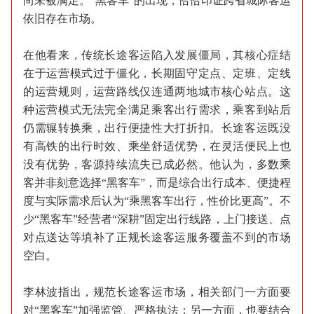
尚未被满足。“黑客车”的出现，恰恰印证跨省城际客运
依旧存在市场。
在他看来，传统长途客运陷入发展僵局，其核心症结
在于运营模式过于僵化，长期固守定点、定班、定线
的运营规则，运营路线仅连通两地城市核心站点。这
种运营模式无法完全满足乘客出行需求，乘客到站后
仍需辗转换乘，出行便捷性大打折扣。长途客运既没
有高铁的出行时效、乘坐舒适优势，在灵活便民上也
没有优势，客源持续流失已成必然。他认为，多数乘
客并非刻意选择“黑客车”，而是综合出行成本、便捷程
度与实际需求后认为“乘黑客车出行，性价比更高”。不
少“黑客车”经营者“深耕”固定出行线路，上门接送、点
对点送达等填补了正规长途客运服务覆盖不到的市场
空白。
李林波指出，规范长途客运市场，相关部门一方面要
对“黑客车”加强监管、严格执法；另一方面，也要结合